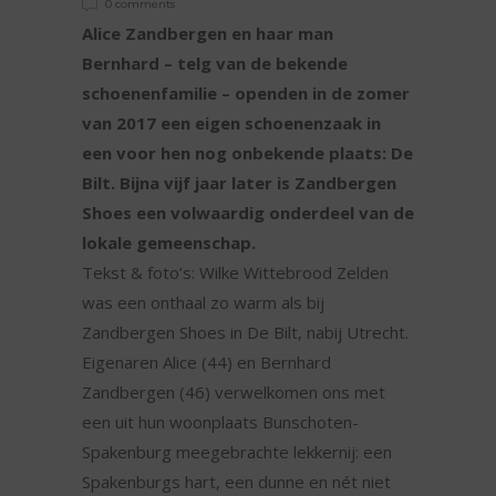
0 comments
Alice Zandbergen en haar man
Bernhard – telg van de bekende
schoenenfamilie – openden in de zomer
van 2017 een eigen schoenenzaak in
een voor hen nog onbekende plaats: De
Bilt. Bijna vijf jaar later is Zandbergen
Shoes een volwaardig onderdeel van de
lokale gemeenschap.
Tekst & foto’s: Wilke Wittebrood Zelden
was een onthaal zo warm als bij
Zandbergen Shoes in De Bilt, nabij Utrecht.
Eigenaren Alice (44) en Bernhard
Zandbergen (46) verwelkomen ons met
een uit hun woonplaats Bunschoten-
Spakenburg meegebrachte lekkernij: een
Spakenburgs hart, een dunne en nét niet