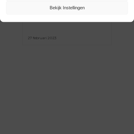
VAN DE GROOTSTE
SCHOENENZAKEN VAN HET
Bekijk Instellingen
LAND (EN DAT ZIET ER ZO UIT)
27 februari 2023