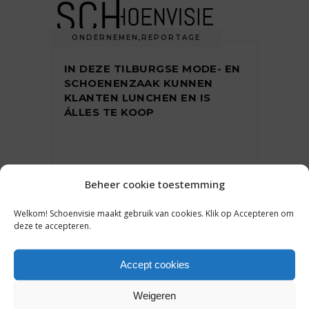
ONDERNEMEN
,
REPORTAGE
IN DEZE TILBURGSE MODE- EN
SCHOENENZAAK KUNNEN
KLANTEN LUNCHEN EN IS
ÁLLES TE KOOP
31 maart 2023
Beheer cookie toestemming
Welkom! Schoenvisie maakt gebruik van cookies. Klik op Accepteren om
deze te accepteren.
ONDERNEMEN
,
REPORTAGE
Accept cookies
HET VERNIEUWDE OSKAM
Weigeren
SCHOENEN & SPORT IS EEN