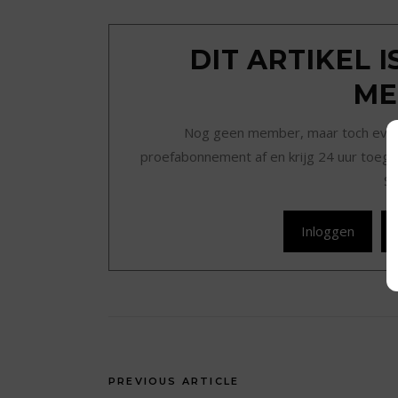
DIT ARTIKEL 
ME
Nog geen member, maar toch even r
proefabonnement af en krijg 24 uur toegan
Sc
Inloggen
PREVIOUS ARTICLE