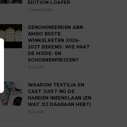
EDITION LOAFER
7 augustus 2026
GENOMINEERDEN ABN
AMRO BESTE
WINKELKETEN 2026-
2027 BEKEND: WIE PAKT
DE MODE- EN
SCHOENENPRIJZEN?
31 juli 2026
WAAROM TEXTILIA EN
CAST JUIST NÚ DE
HANDEN INEENSLAAN (EN
WAT JIJ DAARAAN HEBT)
31 juli 2026