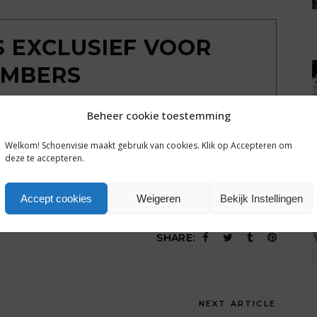
IS EXCLUSIEF VOOR
MBERS
ondkijken achter de poort? Sluit een gratis
Beheer cookie toestemming
g tot alle plusartikelen en het complete archief van
hoenvisie.nl.
Welkom! Schoenvisie maakt gebruik van cookies. Klik op Accepteren om
deze te accepteren.
Een dag gratis toegang
Accept cookies
Weigeren
Bekijk Instellingen
SHARE:
NEXT ARTICLE