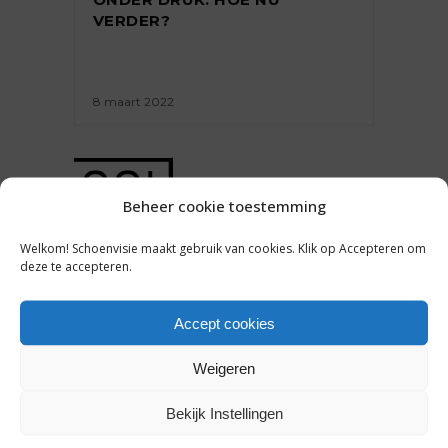
VERDER?
8 maart 2022
Beheer cookie toestemming
ONDERNEMEN
Welkom! Schoenvisie maakt gebruik van cookies. Klik op Accepteren om
deze te accepteren.
KLANTEN ZIJN BLIJ DAT ZE
WEER KUNNEN SHOPPEN, ZIEN
MODE- EN
Accept cookies
SCHOENENWINKELIERS:
‘IEDEREEN IS WEL KLAAR MET
Weigeren
DE SCHERMPJES’
Bekijk Instellingen