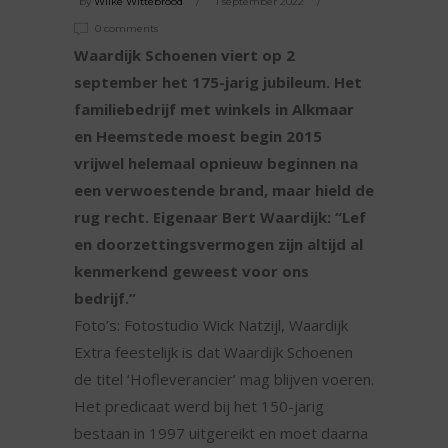
by
Wilke Wittebrood
1 september 2022
0 comments
Waardijk Schoenen viert op 2
september het 175-jarig jubileum. Het
familiebedrijf met winkels in Alkmaar
en Heemstede moest begin 2015
vrijwel helemaal opnieuw beginnen na
een verwoestende brand, maar hield de
rug recht. Eigenaar Bert Waardijk: “Lef
en doorzettingsvermogen zijn altijd al
kenmerkend geweest voor ons
bedrijf.”
Foto’s: Fotostudio Wick Natzijl, Waardijk
Extra feestelijk is dat Waardijk Schoenen
de titel ‘Hofleverancier’ mag blijven voeren.
Het predicaat werd bij het 150-jarig
bestaan in 1997 uitgereikt en moet daarna