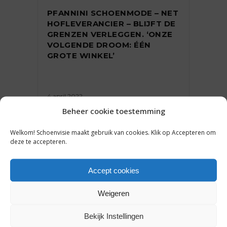
PFANNINI SCHOENMODE – NET
HOFLEVERANCIER – BLIJFT DE
GRENZEN VERLEGGEN. ‘ONZE
VOLGENDE DROOM: ÉÉN
GROTE WINKEL’
4 april 2022
Beheer cookie toestemming
Welkom! Schoenvisie maakt gebruik van cookies. Klik op Accepteren om
deze te accepteren.
INTERVIEW
,
ONDERNEMEN
Accept cookies
ER WAAIT EEN NIEUWE WIND
BIJ DE JOSEF SEIBEL GROUP:
Weigeren
‘ANDERE TIJDEN VRAGEN OM
EEN ANDERE BENADERING’
Bekijk Instellingen