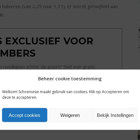
halveren (van 2,25 naar 1,11). Er wordt getwijfeld aan
de
IS EXCLUSIEF VOOR
MBERS
ondkijken achter de poort? Sluit een gratis
g tot alle plusartikelen en het complete archief van
Beheer cookie toestemming
hoenvisie.nl.
Welkom! Schoenvisie maakt gebruik van cookies. Klik op Accepteren om
deze te accepteren.
Een dag gratis toegang
Accept cookies
Weigeren
Bekijk Instellingen
SHARE: