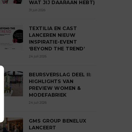
WAT JIJ DAARAAN HEBT)
31 juli 2026
TEXTILIA EN CAST
LANCEREN NIEUW
INSPIRATIE-EVENT
‘BEYOND THE TREND’
24 juli 2026
BEURSVERSLAG DEEL II:
HIGHLIGHTS VAN
PREVIEW WOMEN &
MODEFABRIEK
24 juli 2026
GMS GROUP BENELUX
LANCEERT