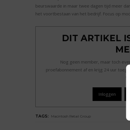
beurswaarde in maar twee dagen tijd meer dan 
het voortbestaan van het bedrijf. Focus op mo
DIT ARTIKEL 
ME
Nog geen member, maar toch even r
proefabonnement af en krijg 24 uur toegan
Sc
Inloggen
TAGS:
Macintosh Retail Group