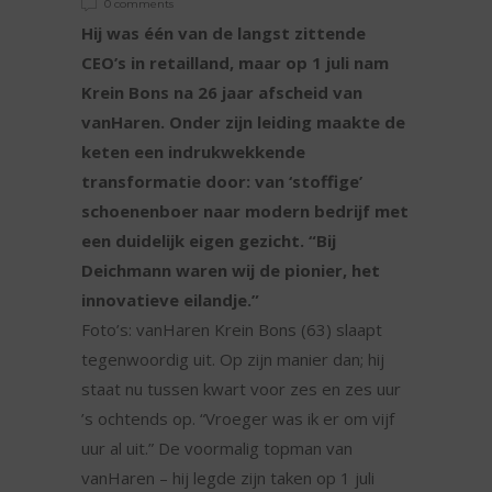
0 comments
Hij was één van de langst zittende
CEO’s in retailland, maar op 1 juli nam
Krein Bons na 26 jaar afscheid van
vanHaren. Onder zijn leiding maakte de
keten een indrukwekkende
transformatie door: van ‘stoffige’
schoenenboer naar modern bedrijf met
een duidelijk eigen gezicht. “Bij
Deichmann waren wij de pionier, het
innovatieve eilandje.”
Foto’s: vanHaren Krein Bons (63) slaapt
tegenwoordig uit. Op zijn manier dan; hij
staat nu tussen kwart voor zes en zes uur
’s ochtends op. “Vroeger was ik er om vijf
uur al uit.” De voormalig topman van
vanHaren – hij legde zijn taken op 1 juli