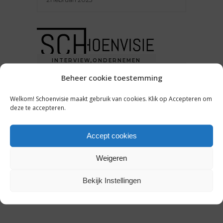
INTERVIEW
,
ONDERNEMEN
Beheer cookie toestemming
VANHAREN-CEO KREIN BONS
DROOMDE VROEGER VAN EEN
Welkom! Schoenvisie maakt gebruik van cookies. Klik op Accepteren om
CARRIÈRE IN DE HORECA: ‘IK
deze te accepteren.
MAAK DE BESTE
GEHAKTBALLEN VAN
NEDERLAND’
Accept cookies
Weigeren
25 maart 2022
Bekijk Instellingen