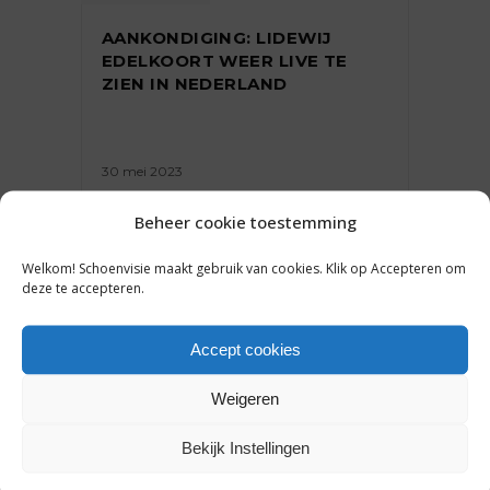
AANKONDIGING: LIDEWIJ
EDELKOORT WEER LIVE TE
ZIEN IN NEDERLAND
30 mei 2023
Beheer cookie toestemming
Welkom! Schoenvisie maakt gebruik van cookies. Klik op Accepteren om
deze te accepteren.
TRENDS
Accept cookies
DIT WORDEN DE KLEUREN
VOOR WINTER 2023-2024 (EN
Weigeren
ZO COMBINEER JE ZE)
Bekijk Instellingen
27 januari 2023