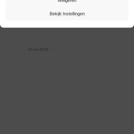
BEURSVERSLAG ZOMER ’26:
Bekijk Instellingen
GEZIEN BIJ PITTI UOMO EN
SHIFT
20 juli 2026