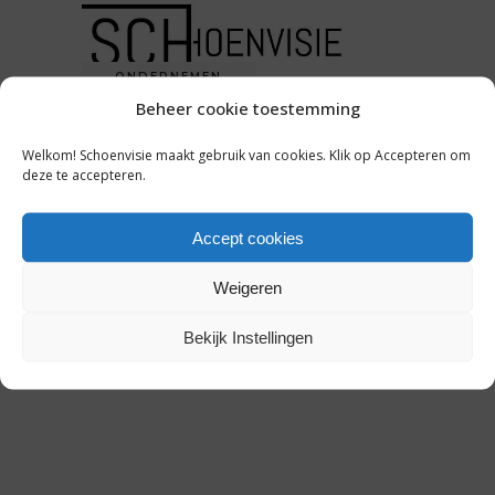
ONDERNEMEN
Beheer cookie toestemming
RETAILERS GAAN GEBUKT
ONDER NIEUWE LOCKDOWN:
Welkom! Schoenvisie maakt gebruik van cookies. Klik op Accepteren om
‘AL IS HET SCHOKEFFECT NU
deze te accepteren.
MINDER’
Accept cookies
30 oktober 2020
Weigeren
Bekijk Instellingen