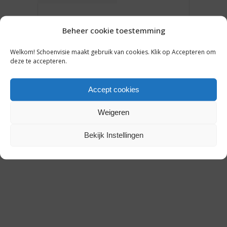
INSPIRATIE:
SCHOENENRETAILERS DIE
Beheer cookie toestemming
INSTAGRAM ONDER DE KNIE
HEBBEN [DEEL 2]
Welkom! Schoenvisie maakt gebruik van cookies. Klik op Accepteren om
deze te accepteren.
Accept cookies
26 april 2018
Weigeren
Bekijk Instellingen