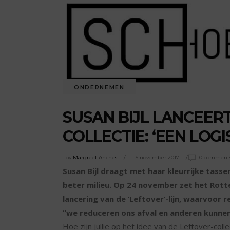
ONDERNEMEN
SUSAN BIJL LANCEER
COLLECTIE: ‘EEN LOG
by
Margreet Anches
15 november 2017
0 comment
Susan Bijl draagt met haar kleurrijke tasse
beter milieu. Op 24 november zet het Rot
lancering van de ‘Leftover’-lijn, waarvoor 
“we reduceren ons afval en anderen kunne
Hoe zijn jullie op het idee van de Leftover-col