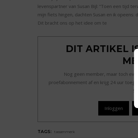
levenspartner van Susan Bijl: “Toen een tijd te
mijn fiets hingen, dachten Susan en ik opeens:
Dit bracht ons op het idee om te
DIT ARTIKEL 
ME
Nog geen member, maar toch even r
proefabonnement af en krijg 24 uur toegan
Sc
Inloggen
TAGS:
tassenmerk