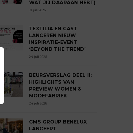
WAT JIJ DAARAAN HEBT)
31 juli 2026
TEXTILIA EN CAST
LANCEREN NIEUW
INSPIRATIE-EVENT
‘BEYOND THE TREND’
24 juli 2026
BEURSVERSLAG DEEL II:
HIGHLIGHTS VAN
PREVIEW WOMEN &
MODEFABRIEK
24 juli 2026
GMS GROUP BENELUX
LANCEERT