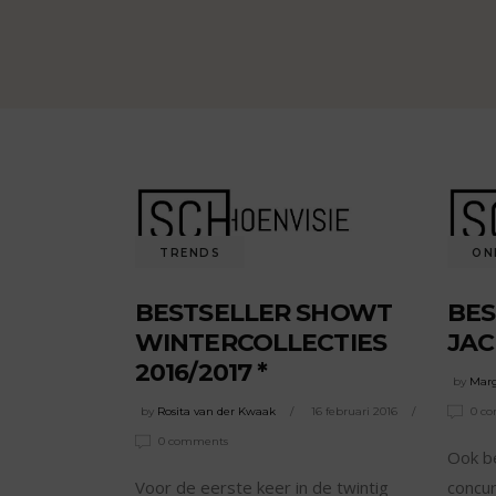
TRENDS
ON
BESTSELLER SHOWT
BES
WINTERCOLLECTIES
JAC
2016/2017 *
by
Marg
by
Rosita van der Kwaak
16 februari 2016
0 c
0 comments
Ook be
Voor de eerste keer in de twintig
concu