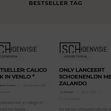
BESTSELLER TAG
DERNEMEN
ADVERTORIAL
TSELLER: CALICO
ONLY LANCEERT
K IN VENLO *
SCHOENENLIJN M
ZALANDO
reet Anches
20 november 2015
omments
by
Partner
23 juni 2015
0 comments
nieuwd wat je collega of
rrent het beste
De eerste schoenencollectie 