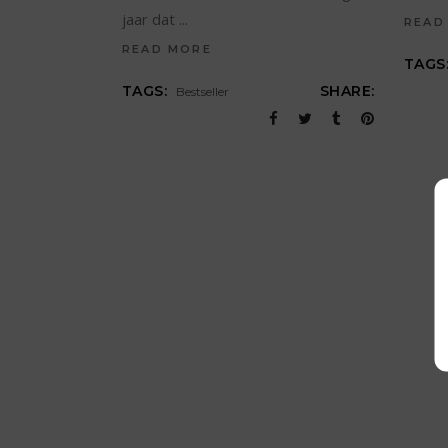
jaar dat
READ
READ MORE
TAGS
TAGS:
SHARE:
Bestseller