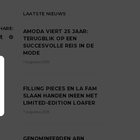
LAATSTE NIEUWS
HARE:
AMODA VIERT 25 JAAR:
TERUGBLIK OP EEN
SUCCESVOLLE REIS IN DE
MODE
7 augustus 2026
FILLING PIECES EN LA FAM
SLAAN HANDEN INEEN MET
LIMITED-EDITION LOAFER
7 augustus 2026
GENOMINEERDEN ABN