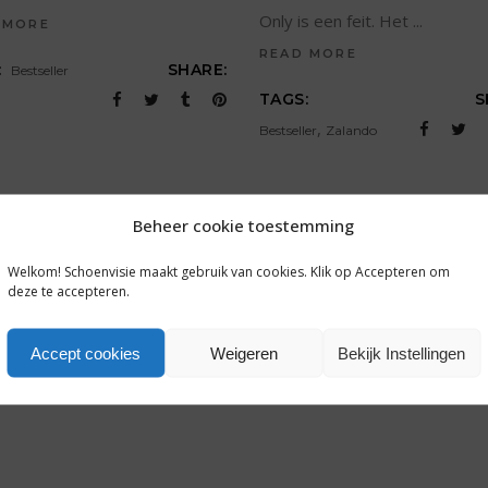
Only is een feit. Het
 MORE
READ MORE
:
SHARE:
Bestseller
TAGS:
S
,
Bestseller
Zalando
Beheer cookie toestemming
Welkom! Schoenvisie maakt gebruik van cookies. Klik op Accepteren om
deze te accepteren.
Accept cookies
Weigeren
Bekijk Instellingen