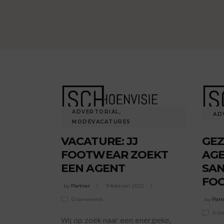
ADVERTORIAL
,
AD
MODEVACATURES
VACATURE: JJ
GEZ
FOOTWEAR ZOEKT
AG
EEN AGENT
SAN
FO
by
Partner
9 februari 2022
0 comments
by
Part
0 c
Wij op zoek naar een energieke,