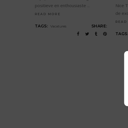
positieve en enthousiaste
Nice T
de exc
READ MORE
READ
TAGS:
SHARE:
Vacatures
TAGS