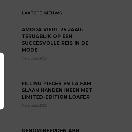
LAATSTE NIEUWS
AMODA VIERT 25 JAAR:
TERUGBLIK OP EEN
SUCCESVOLLE REIS IN DE
MODE
7 augustus 2026
FILLING PIECES EN LA FAM
SLAAN HANDEN INEEN MET
LIMITED-EDITION LOAFER
7 augustus 2026
GENOMINEERDEN ABN