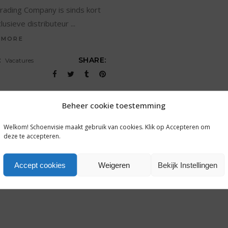
rading Company is sinds kort
lusieve distributeur
 MORE
:
SHARE:
Vacatures
Beheer cookie toestemming
Welkom! Schoenvisie maakt gebruik van cookies. Klik op Accepteren om
deze te accepteren.
Accept cookies
Weigeren
Bekijk Instellingen