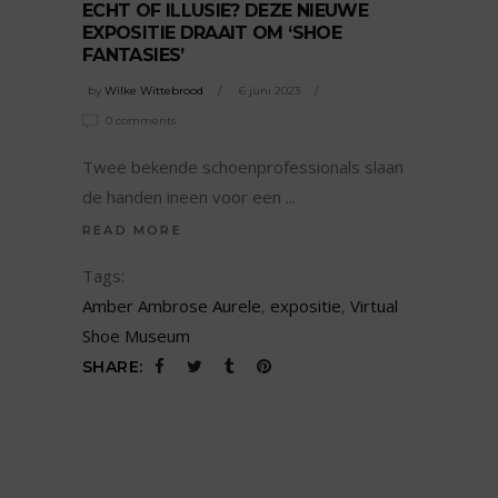
ECHT OF ILLUSIE? DEZE NIEUWE
EXPOSITIE DRAAIT OM ‘SHOE
FANTASIES’
by
Wilke Wittebrood
6 juni 2023
0 comments
Twee bekende schoenprofessionals slaan
de handen ineen voor een
READ MORE
Tags:
Amber Ambrose Aurele
,
expositie
,
Virtual
Shoe Museum
SHARE: