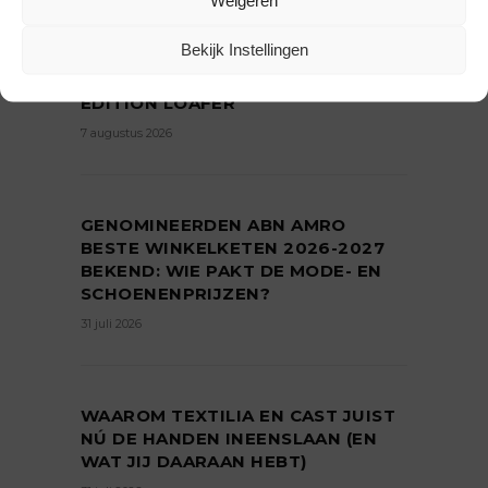
Weigeren
Bekijk Instellingen
FILLING PIECES EN LA FAM SLAAN
HANDEN INEEN MET LIMITED-
EDITION LOAFER
7 augustus 2026
GENOMINEERDEN ABN AMRO
BESTE WINKELKETEN 2026-2027
BEKEND: WIE PAKT DE MODE- EN
SCHOENENPRIJZEN?
31 juli 2026
WAAROM TEXTILIA EN CAST JUIST
NÚ DE HANDEN INEENSLAAN (EN
WAT JIJ DAARAAN HEBT)