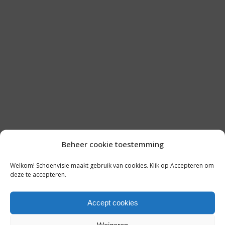
Beheer cookie toestemming
LAATSTE NIEUWS
Welkom! Schoenvisie maakt gebruik van cookies. Klik op Accepteren om
AMODA VIERT 25 JAAR: TERUGBLIK
deze te accepteren.
OP EEN SUCCESVOLLE REIS IN DE
MODE
Accept cookies
7 augustus 2026