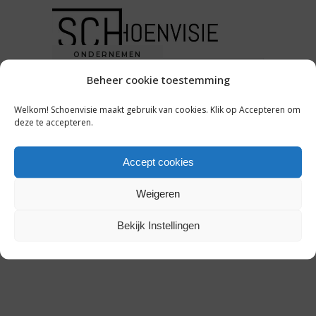
ONDERNEMEN
Beheer cookie toestemming
VAN RUGTASSENLIJN NAAR
LIFESTYLE-IMPERIUM: ‘WAT
Welkom! Schoenvisie maakt gebruik van cookies. Klik op Accepteren om
RUNNERS VOOR NIKE ZIJN,
deze te accepteren.
ZIJN BACKPACKS VOOR ONS’
Accept cookies
25 juni 2019
Weigeren
Bekijk Instellingen