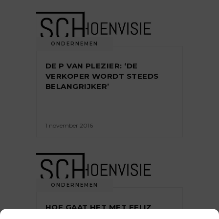
ONDERNEMEN
DE P VAN PLEZIER: ‘DE
VERKOPER WORDT STEEDS
BELANGRIJKER’
1 november 2016
ONDERNEMEN
HOE GAAT HET MET FELIZ
SHOES [INTERVIEW]*