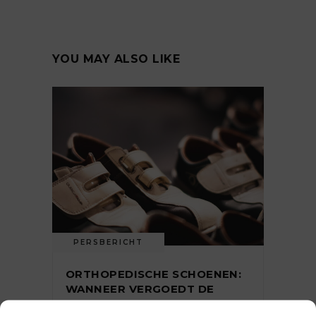
YOU MAY ALSO LIKE
PERSBERICHT
ORTHOPEDISCHE SCHOENEN:
WANNEER VERGOEDT DE
ZORGVERZEKERING ZE?