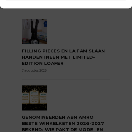
LAATSTE NIEUWS
FILLING PIECES EN LA FAM SLAAN
HANDEN INEEN MET LIMITED-
EDITION LOAFER
7 augustus 2026
GENOMINEERDEN ABN AMRO
BESTE WINKELKETEN 2026-2027
BEKEND: WIE PAKT DE MODE- EN