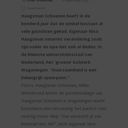
by
Wilke Wittebrood
21 september 2022
0 comments
Haagsman Schoenen heeft in de
honderd jaar dat de winkel bestaat al
vele gezichten gehad. Eigenaar Nico
Haagsman omarmt verandering zoals
zijn vader en opa dat ook al deden. In
de kleinste universiteitsstad van
Nederland, het ‘groene’ bolwerk
Wageningen. “Duurzaamheid is een
belangrijk speerpunt.”
Foto’s: Haagsman Schoenen, Wilke
Wittebrood Achter de portieketalage van
Haagsman Schoenen in Wageningen wacht
bezoekers een verrassing: het pand is ruim
veertig meter diep. “Dat verwacht je van
buitenaf niet, hè?”, lacht eigenaar Nico