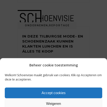
ONDERNEMEN
,
REPORTAGE
IN DEZE TILBURGSE MODE- EN
SCHOENENZAAK KUNNEN
KLANTEN LUNCHEN EN IS
ÁLLES TE KOOP
Beheer cookie toestemming
31 maart 2023
Welkom! Schoenvisie maakt gebruik van cookies. Klik op Accepteren om
deze te accepteren.
Accept cookies
ACHTERGROND
,
ONDERNEMEN
Weigeren