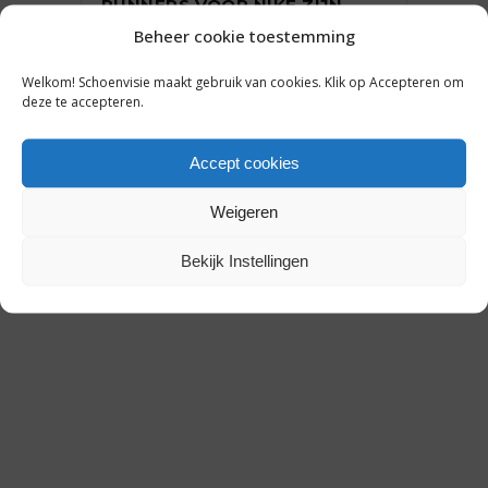
RUNNERS VOOR NIKE ZIJN,
ZIJN BACKPACKS VOOR ONS’
Beheer cookie toestemming
Welkom! Schoenvisie maakt gebruik van cookies. Klik op Accepteren om
deze te accepteren.
25 juni 2019
Accept cookies
Weigeren
Bekijk Instellingen