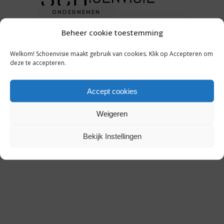
ONDERNEMEN
Beheer cookie toestemming
CBS: HOEVEEL
SCHOENENWINKELS ZIJN ER
Welkom! Schoenvisie maakt gebruik van cookies. Klik op Accepteren om
NU IN NEDERLAND?
deze te accepteren.
Accept cookies
22 juni 2018
Weigeren
Bekijk Instellingen