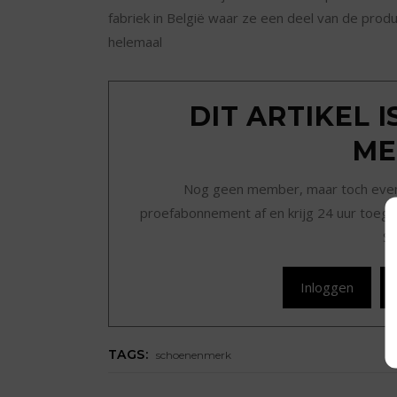
fabriek in België waar ze een deel van de produc
helemaal
DIT ARTIKEL 
ME
Nog geen member, maar toch even r
proefabonnement af en krijg 24 uur toegan
Sc
Inloggen
TAGS:
schoenenmerk