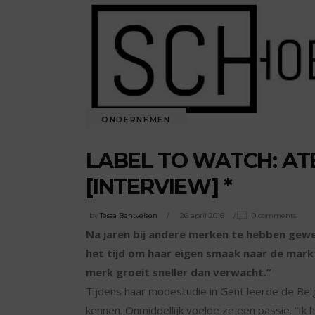
ONDERNEMEN
LABEL TO WATCH: AT
[INTERVIEW] *
by
Tessa Bentvelsen
26 april 2016
0 comments
Na jaren bij andere merken te hebben gewe
het tijd om haar eigen smaak naar de mark
merk groeit sneller dan verwacht.”
Tijdens haar modestudie in Gent leerde de Be
kennen. Onmiddellijk voelde ze een passie. “Ik 