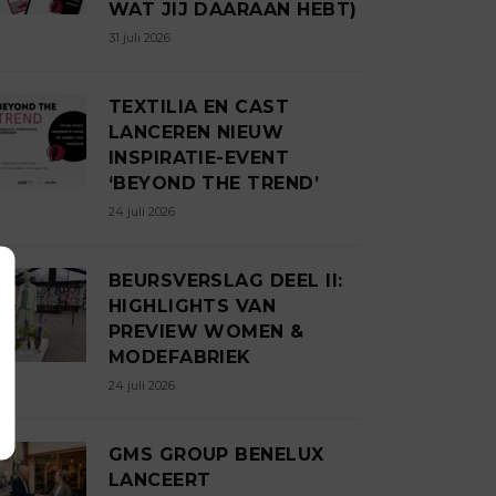
WAT JIJ DAARAAN HEBT)
31 juli 2026
TEXTILIA EN CAST
LANCEREN NIEUW
INSPIRATIE-EVENT
‘BEYOND THE TREND’
24 juli 2026
BEURSVERSLAG DEEL II:
HIGHLIGHTS VAN
PREVIEW WOMEN &
MODEFABRIEK
24 juli 2026
GMS GROUP BENELUX
LANCEERT