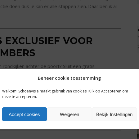
tie doen dus je kan er alle stappen zien. Daar ben ik al
IS EXCLUSIEF VOOR
MBERS
ondkijken achter de poort? Sluit een gratis
g tot alle plusartikelen en het complete archief van
Beheer cookie toestemming
hoenvisie.nl.
Welkom! Schoenvisie maakt gebruik van cookies. Klik op Accepteren om
deze te accepteren.
Een dag gratis toegang
Accept cookies
Weigeren
Bekijk Instellingen
SHARE: