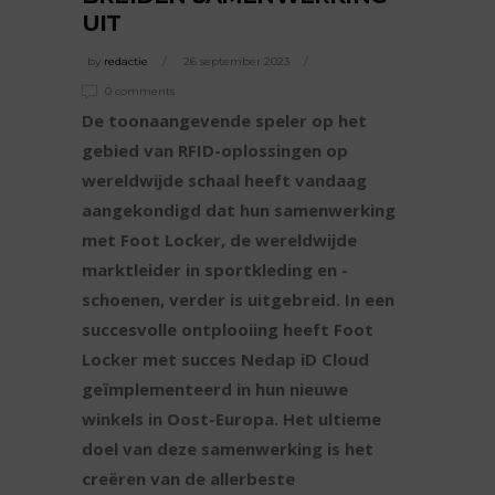
UIT
by
redactie
26 september 2023
0 comments
De toonaangevende speler op het
gebied van RFID-oplossingen op
wereldwijde schaal heeft vandaag
aangekondigd dat hun samenwerking
met Foot Locker, de wereldwijde
marktleider in sportkleding en -
schoenen, verder is uitgebreid. In een
succesvolle ontplooiing heeft Foot
Locker met succes Nedap iD Cloud
geïmplementeerd in hun nieuwe
winkels in Oost-Europa. Het ultieme
doel van deze samenwerking is het
creëren van de allerbeste