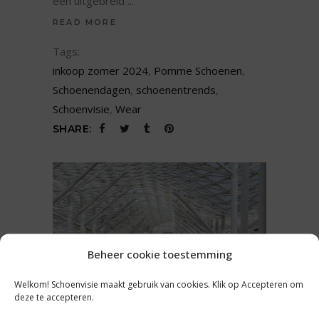
een uitgebreid
READ MORE
Tags:
inkoop zomer 2024
,
Pomme Schoenen
,
Schoenendagen
,
schoenentrends
,
Schoenvisie
,
Wear
SHARE:
Beheer cookie toestemming
Welkom! Schoenvisie maakt gebruik van cookies. Klik op Accepteren om
deze te accepteren.
ONDERNEMEN
,
REPORTAGE
,
TRENDS