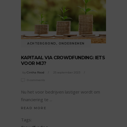
ACHTERGROND
,
ONDERNEMEN
KAPITAAL VIA CROWDFUNDING: IETS
VOOR MIJ?
by
Cintha Rood
25 september 2023
0 comments
Nu het voor bedrijven lastiger wordt om
financiering te
READ MORE
Tags: