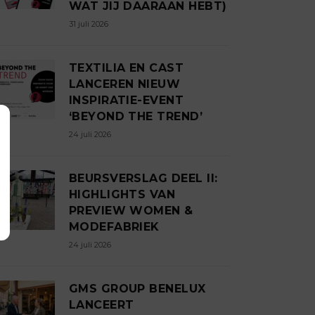
WAT JIJ DAARAAN HEBT)
31 juli 2026
TEXTILIA EN CAST
LANCEREN NIEUW
INSPIRATIE-EVENT
‘BEYOND THE TREND’
24 juli 2026
BEURSVERSLAG DEEL II:
HIGHLIGHTS VAN
PREVIEW WOMEN &
MODEFABRIEK
24 juli 2026
GMS GROUP BENELUX
LANCEERT