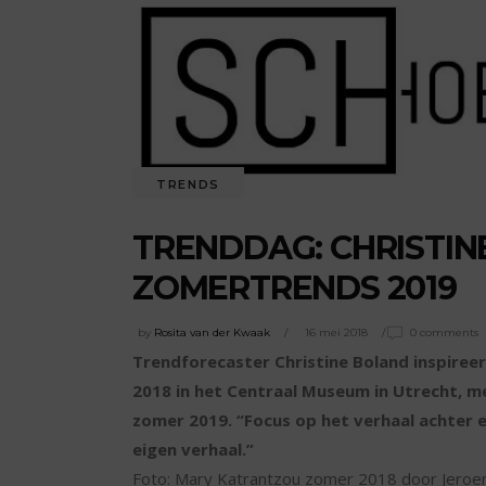
TRENDS
TRENDDAG: CHRISTIN
ZOMERTRENDS 2019
by
Rosita van der Kwaak
16 mei 2018
0 comments
Trendforecaster Christine Boland inspire
2018 in het Centraal Museum in Utrecht, 
zomer 2019. “Focus op het verhaal achter e
eigen verhaal.”
Foto: Mary Katrantzou zomer 2018 door Jeroen 