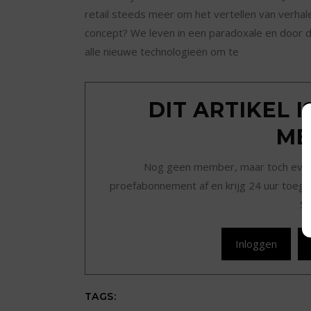
retail steeds meer om het vertellen van verhal
concept? We leven in een paradoxale en door
alle nieuwe technologieën om te
DIT ARTIKEL 
ME
Nog geen member, maar toch even r
proefabonnement af en krijg 24 uur toegan
Sc
Inloggen
TAGS: