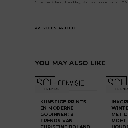
,
,
Christine Boland
Trenddag
Vrouwenmode zomer 2019
PREVIOUS ARTICLE
YOU MAY ALSO LIKE
TRENDS
TREN
KUNSTIGE PRINTS
INKOP
EN MODERNE
WINTE
GODINNEN: 8
MET D
TRENDS VAN
MOET 
CHRISTINE BOLAND
HOUDE