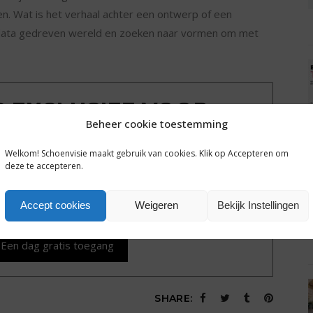
en. Wat is het verhaal achter een ontwerp of een
 data gedreven wereld en zoeken naar vormen om met
IS EXCLUSIEF VOOR
Beheer cookie toestemming
MBERS
Welkom! Schoenvisie maakt gebruik van cookies. Klik op Accepteren om
deze te accepteren.
ondkijken achter de poort? Sluit een gratis
g tot alle plusartikelen en het complete archief van
hoenvisie.nl.
Accept cookies
Weigeren
Bekijk Instellingen
Een dag gratis toegang
SHARE: