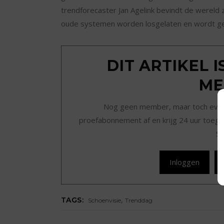
trendforecaster Jan Agelink bevindt de wereld zi
oude systemen worden losgelaten en wordt g
DIT ARTIKEL 
ME
Nog geen member, maar toch even r
proefabonnement af en krijg 24 uur toegan
Sc
Inloggen
,
TAGS:
Schoenvisie
Trenddag