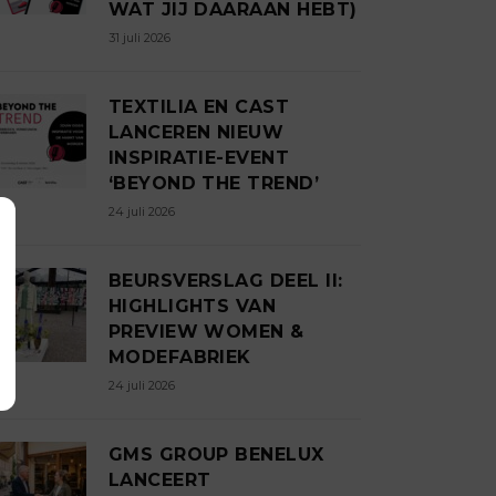
WAT JIJ DAARAAN HEBT)
31 juli 2026
TEXTILIA EN CAST
LANCEREN NIEUW
INSPIRATIE-EVENT
‘BEYOND THE TREND’
24 juli 2026
BEURSVERSLAG DEEL II:
HIGHLIGHTS VAN
PREVIEW WOMEN &
MODEFABRIEK
24 juli 2026
GMS GROUP BENELUX
LANCEERT