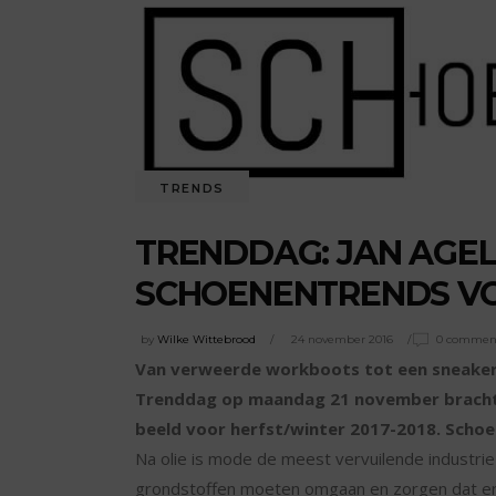
TRENDS
TRENDDAG: JAN AGEL
SCHOENENTRENDS VOO
by
Wilke Wittebrood
24 november 2016
0 commen
Van verweerde workboots tot een sneaker 
Trenddag op maandag 21 november bracht f
beeld voor herfst/winter 2017-2018. Schoenv
Na olie is mode de meest vervuilende industri
grondstoffen moeten omgaan en zorgen dat er o