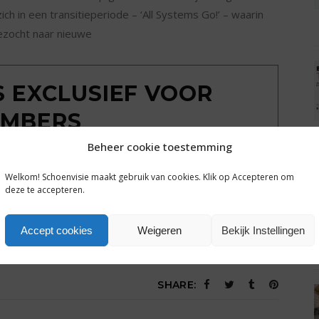
ch in een transitieperiode – ‘All Systems Go!’ – waarin
ezocht naar nieuwe
IS EXCLUSIEF VOOR
MBERS
Beheer cookie toestemming
ondkijken achter de poort? Sluit een gratis
g tot alle plusartikelen en het complete archief van
Welkom! Schoenvisie maakt gebruik van cookies. Klik op Accepteren om
hoenvisie.nl.
deze te accepteren.
Accept cookies
Weigeren
Bekijk Instellingen
Een dag gratis toegang
SHARE: