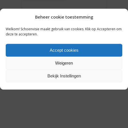
FERAGGIO IS KLAAR OM OP TE
SCHALEN: ‘ONS CONCEPT
Beheer cookie toestemming
HEEFT ZICHZELF BEWEZEN’
Welkom! Schoenvisie maakt gebruik van cookies. Klik op Accepteren om
deze te accepteren.
27 augustus 2019
Accept cookies
Weigeren
Bekijk Instellingen