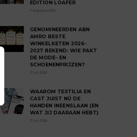
EDITION LOAFER
7 augustus 2026
GENOMINEERDEN ABN
AMRO BESTE
WINKELKETEN 2026-
2027 BEKEND: WIE PAKT
DE MODE- EN
SCHOENENPRIJZEN?
31 juli 2026
WAAROM TEXTILIA EN
CAST JUIST NÚ DE
HANDEN INEENSLAAN (EN
WAT JIJ DAARAAN HEBT)
31 juli 2026