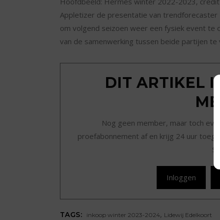
Hoofdbeeld: Hermés winter 2022-2023, credit 
Appletizer de presentatie van trendforecaster 
om volgend seizoen weer een fysiek event te o
van de samenwerking tussen beide partijen te vi
DIT ARTIKEL 
ME
Nog geen member, maar toch even r
proefabonnement af en krijg 24 uur toegan
Sc
Inloggen
,
TAGS:
inkoop winter 2023-2024
Lidewij Edelkoort