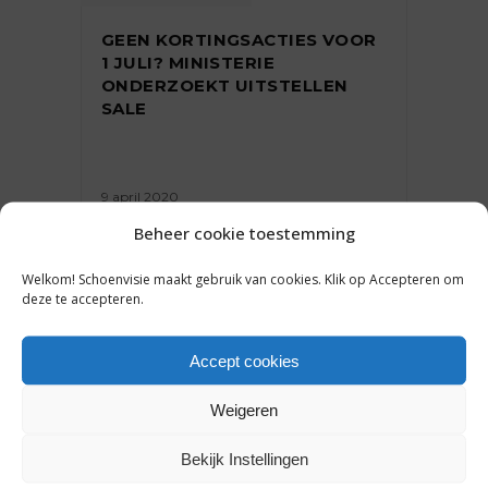
GEEN KORTINGSACTIES VOOR
1 JULI? MINISTERIE
ONDERZOEKT UITSTELLEN
SALE
9 april 2020
Beheer cookie toestemming
Welkom! Schoenvisie maakt gebruik van cookies. Klik op Accepteren om
deze te accepteren.
ONDERNEMEN
Accept cookies
MASSALE STEUN VOOR
GEREGULEERDE UITVERKOOP,
Weigeren
MAAR HOE KANSRIJK IS DIT?
Bekijk Instellingen