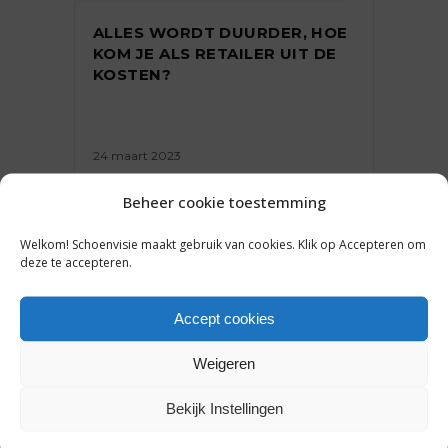
ALLES WORDT DUURDER, HOE
KOM JE ALS RETAILER UIT DE
KOSTEN?
24 maart 2023
Beheer cookie toestemming
Welkom! Schoenvisie maakt gebruik van cookies. Klik op Accepteren om
deze te accepteren.
ONDERNEMEN
Accept cookies
HET IS WÉL LEUK OM IN DE
WINKEL TE WERKEN: ZO PAKT
DE RETAIL ZIJN IMAGO AAN
Weigeren
Bekijk Instellingen
21 februari 2023