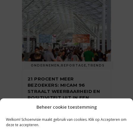
ONDERNEMEN
,
REPORTAGE
,
TRENDS
21 PROCENT MEER
BEZOEKERS: MICAM 96
STRAALT WEERBAARHEID EN
POSITIVITEIT UIT IN EEN
UITDAGENDE EN
Beheer cookie toestemming
VERANDERENDE MARKT
Welkom! Schoenvisie maakt gebruik van cookies. Klik op Accepteren om
deze te accepteren.