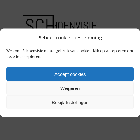
ONDERNEMEN
Beheer cookie toestemming
4X NIEUWE
Welkom! Schoenvisie maakt gebruik van cookies. Klik op Accepteren om
SCHOENENMERKEN OP
deze te accepteren.
MODEFABRIEK [INTERVIEW]
Accept cookies
17 januari 2019
Weigeren
Bekijk Instellingen