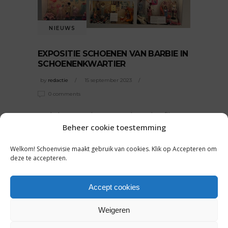
NIEUWS
EXPOSITIE SCHOENEN VAN BARBIE IN
SCHOENENKWARTIER
by
redactie
15 september 2023
0 comments
Sinds het verschijnen van de Barbie film
Beheer cookie toestemming
eerder dit
READ MORE
Welkom! Schoenvisie maakt gebruik van cookies. Klik op Accepteren om
deze te accepteren.
Tags:
Barbie
Accept cookies
SHARE:
Weigeren