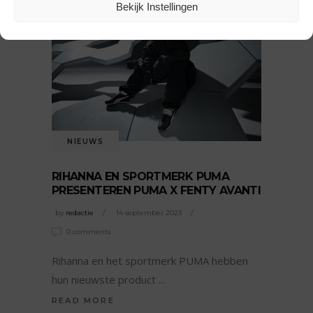
Bekijk Instellingen
NIEUWS
RIHANNA EN SPORTMERK PUMA
PRESENTEREN PUMA X FENTY AVANTI
by
redactie
14 september 2023
0 comments
Rihanna en het sportmerk PUMA hebben
hun nieuwste product
READ MORE