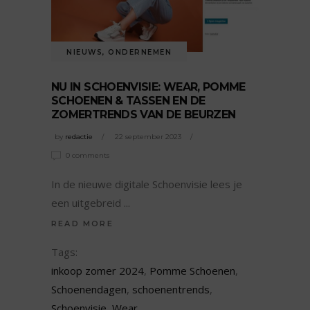
NIEUWS
,
ONDERNEMEN
NU IN SCHOENVISIE: WEAR, POMME
SCHOENEN & TASSEN EN DE
ZOMERTRENDS VAN DE BEURZEN
by
redactie
22 september 2023
0 comments
In de nieuwe digitale Schoenvisie lees je
een uitgebreid
READ MORE
Tags:
inkoop zomer 2024
,
Pomme Schoenen
,
Schoenendagen
,
schoenentrends
,
Schoenvisie
,
Wear