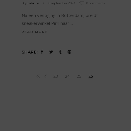
by
redactie
6 september 2023
0 comments
Na een vestiging in Rotterdam, breidt
sneakerwinkel Pirri haar
READ MORE
SHARE:
23
24
25
26