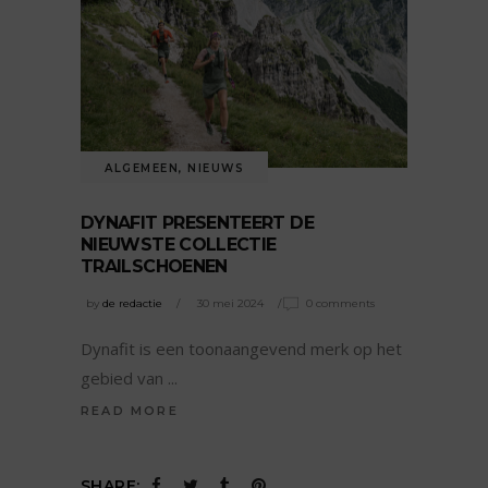
ALGEMEEN
,
NIEUWS
DYNAFIT PRESENTEERT DE
NIEUWSTE COLLECTIE
TRAILSCHOENEN
by
de redactie
30 mei 2024
0 comments
Dynafit is een toonaangevend merk op het
gebied van
READ MORE
SHARE: