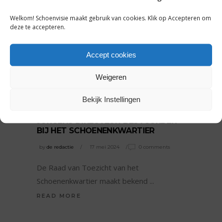
Welkom! Schoenvisie maakt gebruik van cookies. Klik op Accepteren om
deze te accepteren.
Accept cookies
Weigeren
NIEUWS
Bekijk Instellingen
VASTE AANSTELLING RINSKE
JURGENS DIRECTEUR-BESTUURDER
BIJ HET SCHOENENKWARTIER
by
de redactie
17 mei 2024
0 comments
De Raad van Toezicht van het
Schoenenkwartier maakt bekend
READ MORE