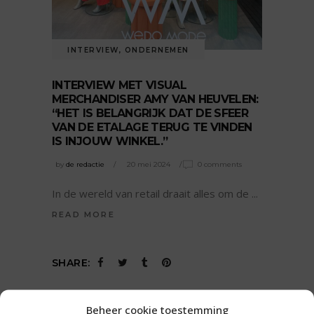
INTERVIEW
,
ONDERNEMEN
INTERVIEW MET VISUAL
MERCHANDISER AMY VAN HEUVELEN:
“HET IS BELANGRIJK DAT DE SFEER
VAN DE ETALAGE TERUG TE VINDEN
IS INJOUW WINKEL.”
by
de redactie
20 mei 2024
0 comments
In de wereld van retail draait alles om de
READ MORE
SHARE:
Beheer cookie toestemming